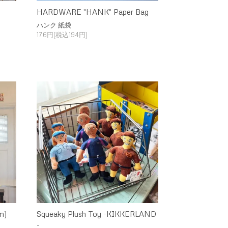
HARDWARE "HANK" Paper Bag
ハンク 紙袋
176円(税込194円)
m)
Squeaky Plush Toy -KIKKERLAND
-