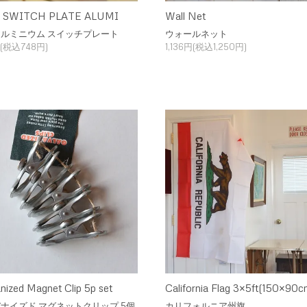
S. SWITCH PLATE ALUMI
Wall Net
 アルミニウム スイッチプレート
ウォールネット
(税込748円)
1,136円(税込1,250円)
nized Magnet Clip 5p set
California Flag 3×5ft(150×90c
ナイズド マグネットクリップ 5個
カリフォルニア州旗