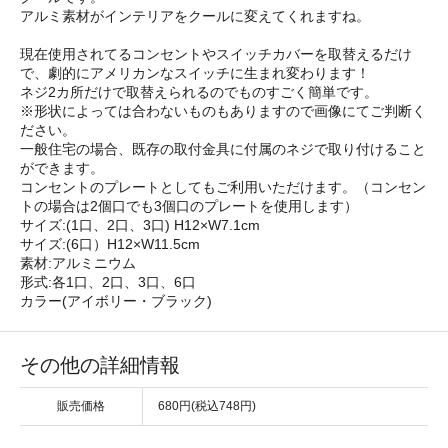
アルミ素材がインテリアをクールに変えてくれますね。
現在使用されてるコンセントやスイッチカバーを取替えるだけ
で、劇的にアメリカンなスイッチに生まれ変わります！
ネジ2カ所だけで取替えられるのでものすごく簡単です。
※形状によっては合わないものもありますので画像にてご判断く
ださい。
一般住宅の場合、既存の取付金具に付属のネジで取り付けること
ができます。
コンセントのプレートとしてもご利用いただけます。（コンセン
トの場合は2個口でも3個口のプレートを使用します）
サイズ:(1口、2口、3口) H12×W7.1cm
サイズ:(6口）H12×W11.5cm
素材:アルミニウム
形式:各1口、2口、3口、6口
カラー(アイボリー・ブラック)
その他の詳細情報
販売価格
680円(税込748円)