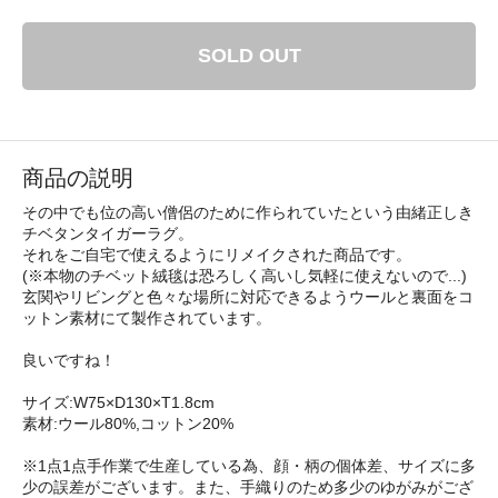
SOLD OUT
商品の説明
その中でも位の高い僧侶のために作られていたという由緒正しき
チベタンタイガーラグ。
それをご自宅で使えるようにリメイクされた商品です。
(※本物のチベット絨毯は恐ろしく高いし気軽に使えないので...)
玄関やリビングと色々な場所に対応できるようウールと裏面をコ
ットン素材にて製作されています。
良いですね！
サイズ:W75×D130×T1.8cm
素材:ウール80%,コットン20%
※1点1点手作業で生産している為、顔・柄の個体差、サイズに多
少の誤差がございます。また、手織りのため多少のゆがみがござ