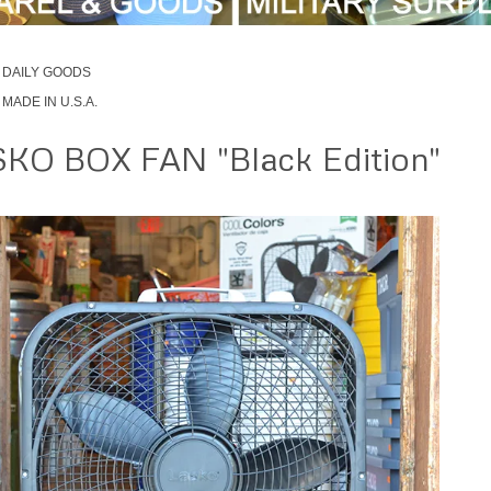
DAILY GOODS
MADE IN U.S.A.
KO BOX FAN "Black Edition"