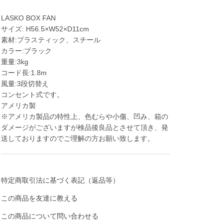
LASKO BOX FAN
サイズ: H56.5×W52×D11cm
素材:プラスティック、スチール
カラー:ブラック
重量:3kg
コード長:1.8m
風量:3段切替え
コンセント式です。
アメリカ製
※アメリカ製品の特性上、色むらや小傷、凹み、箱の
ダメージがございますが検品後良品とさせて頂き、発
送しておりますのでご理解の方お願い致します。
特定商取引法に基づく表記（返品等）
この商品を友達に教える
この商品について問い合わせる